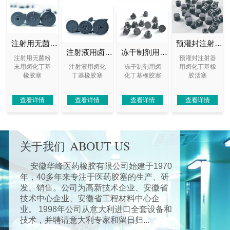
注射用无菌粉末用卤化丁基橡胶塞
预灌封注射器用卤化丁基橡胶活塞
注射液用卤化丁基橡胶塞
冻干制剂用卤化丁基橡胶塞
注射用无菌粉
预灌封注射器
末用卤化丁基
注射液用卤化
冻干制剂用卤
用卤化丁基橡
橡胶塞
丁基橡胶塞
化丁基橡胶塞
胶活塞
查看详情
查看详情
查看详情
查看详情
ABOUT US
关于我们
安徽华峰医药橡胶有限公司始建于1970
年，40多年来专注于医药胶塞的生产、研
发、销售。公司为高新技术企业、安徽省
技术中心企业、安徽省工程材料中心企
业。 1998年公司从意大利进口全套设备和
技术，并聘请意大利专家和留日归...