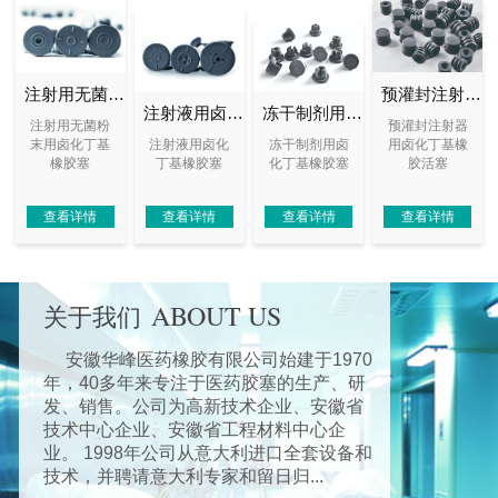
注射用无菌粉末用卤化丁基橡胶塞
预灌封注射器用卤化丁基橡胶活塞
注射液用卤化丁基橡胶塞
冻干制剂用卤化丁基橡胶塞
注射用无菌粉
预灌封注射器
末用卤化丁基
注射液用卤化
冻干制剂用卤
用卤化丁基橡
橡胶塞
丁基橡胶塞
化丁基橡胶塞
胶活塞
查看详情
查看详情
查看详情
查看详情
ABOUT US
关于我们
安徽华峰医药橡胶有限公司始建于1970
年，40多年来专注于医药胶塞的生产、研
发、销售。公司为高新技术企业、安徽省
技术中心企业、安徽省工程材料中心企
业。 1998年公司从意大利进口全套设备和
技术，并聘请意大利专家和留日归...